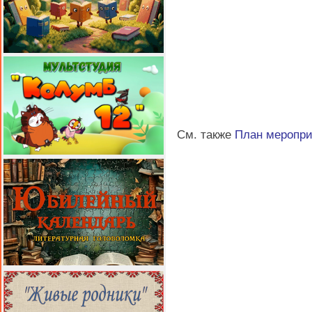
См. также
План меропр