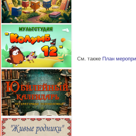
См. также
План меропр