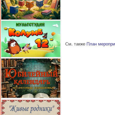
См. также
План меропр