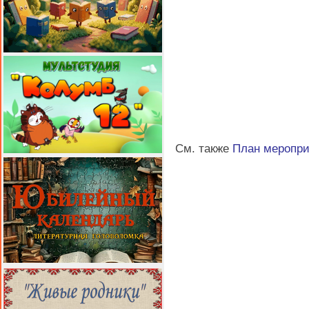
См. также
План меропр