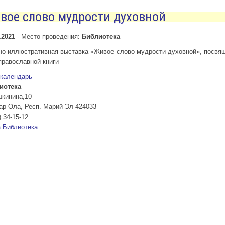
вое слово мудрости духовной
.2021
-
Место проведения:
Библиотека
но-иллюстративная выставка «Живое слово мудрости духовной», посвя
православной книги
 календарь
иотека
шкинина,10
ар-Ола
,
Респ. Марий Эл
424033
) 34-15-12
а
Библиотека