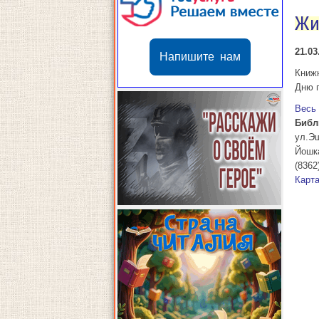
Жи
21.03
Напишите нам
Книж
Дню 
Весь
Библ
ул.Э
Йошк
(8362
Карт