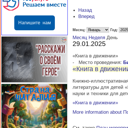
Назад
Вперед
Напишите нам
Месяц:
Год:
Месяц
Неделя
День
29.01.2025
«Книга в движении»
-
Место проведения:
Б
«Книга в движени
Книжно-иллюстративн
литературы для детей 
науки и техники для де
«Книга в движении»
More information about
П
См. также
План меропр