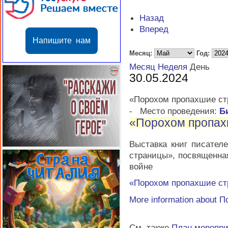
Назад
Вперед
Напишите нам
Месяц:
Год:
Месяц
Неделя
День
30.05.2024
«Порохом пропахшие с
-
Место проведения:
Б
«Порохом пропах
Выставка книг писате
страницы», посвященна
войне
«Порохом пропахшие с
More information about
П
См. также
План меропр