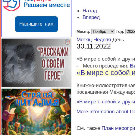
Назад
Вперед
Напишите нам
Месяц:
Год:
Месяц
Неделя
День
30.11.2022
«В мире с собой и друг
-
Место проведения:
Б
«В мире с собой 
Книжно-иллюстративная
посвященная Междунаро
«В мире с собой и друг
More information about
П
См. также
План меропр