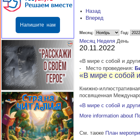
Назад
Вперед
Напишите нам
Месяц:
Год:
Месяц
Неделя
День
20.11.2022
«В мире с собой и друг
-
Место проведения:
Б
«В мире с собой 
Книжно-иллюстративная
посвященная Междунаро
«В мире с собой и друг
More information about
П
См. также
План меропр