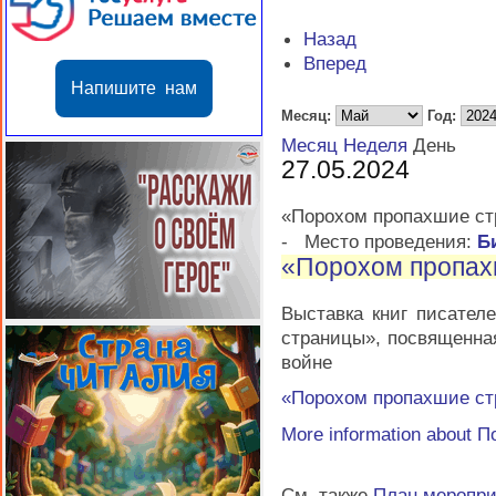
Назад
Вперед
Напишите нам
Месяц:
Год:
Месяц
Неделя
День
27.05.2024
«Порохом пропахшие с
-
Место проведения:
Б
«Порохом пропах
Выставка книг писате
страницы», посвященна
войне
«Порохом пропахшие с
More information about
П
См. также
План меропр