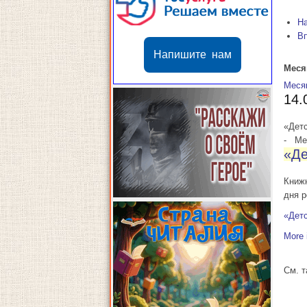
Н
В
Напишите нам
Меся
Меся
14.
«Детс
-
Мес
«Де
Книж
дня р
«Детс
More 
См. 