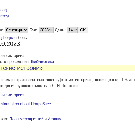
азад
перед
ц:
Год:
День:
ц
Неделя
День
09.2023
кие истории»
то проведения:
Библиотека
тские истории»
но-иллюстративная выставка «Детские истории», посвященная 195-ле
ождения русского писателя Л. Н. Толстого
кие истории»
information about
Подробнее
также
План мероприятий
и
Афишу