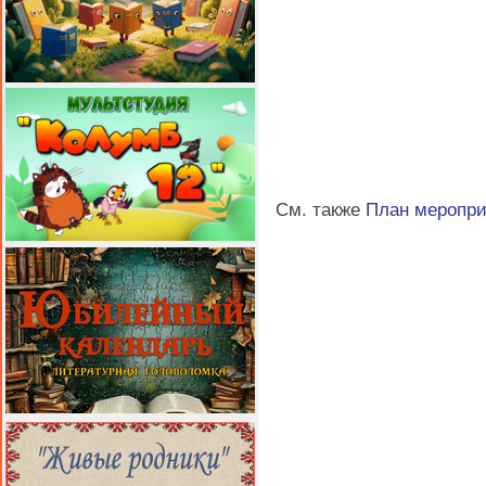
См. также
План меропр