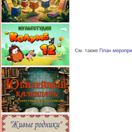
См. также
План меропр