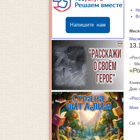
Н
В
Напишите нам
Меся
Меся
13.
«Росс
-
Мес
«Ро
Книж
Дню 
«Росс
More 
См. 