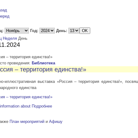
азад
перед
ц:
Год:
День:
ц
Неделя
День
11.2024
ия – территория единства!»
то проведения:
Библиотека
ссия – территория единства!»
но-иллюстративная выставка «Россия – территория единства!», посвя
народного единства
ия – территория единства!»
information about
Подробнее
также
План мероприятий
и
Афишу