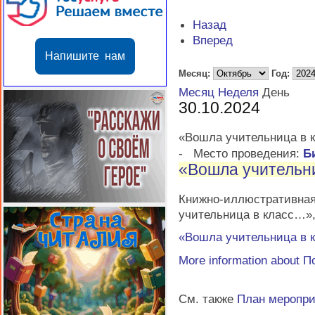
Назад
Вперед
Напишите нам
Месяц:
Год:
Месяц
Неделя
День
30.10.2024
«Вошла учительница в 
-
Место проведения:
Б
«Вошла учительн
Книжно-иллюстратив
учительница в класс…»
«Вошла учительница в 
More information about
П
См. также
План меропр