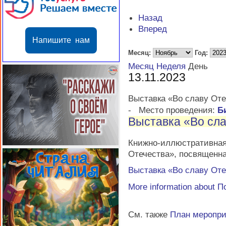
Назад
Вперед
Напишите нам
Месяц:
Год:
Месяц
Неделя
День
13.11.2023
Выставка «Во славу Оте
-
Место проведения:
Б
Выставка «Во сла
Книжно-иллюстратив
Отечества», посвященн
Выставка «Во славу Оте
More information about
П
См. также
План меропр