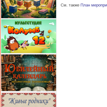
См. также
План меропр