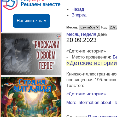
Назад
Вперед
Напишите нам
Месяц:
Год:
Месяц
Неделя
День
20.09.2023
«Детские истории»
-
Место проведения:
Б
«Детские истори
Книжно-иллюстратив
посвященная 195-летию 
Толстого
«Детские истории»
More information about
П
См. также
План меропр