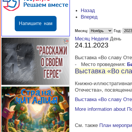
Назад
Вперед
Напишите нам
Месяц:
Год:
Месяц
Неделя
День
24.11.2023
Выставка «Во славу Оте
-
Место проведения:
Б
Выставка «Во сла
Книжно-иллюстратив
Отечества», посвященн
Выставка «Во славу Оте
More information about
П
См. также
План меропр