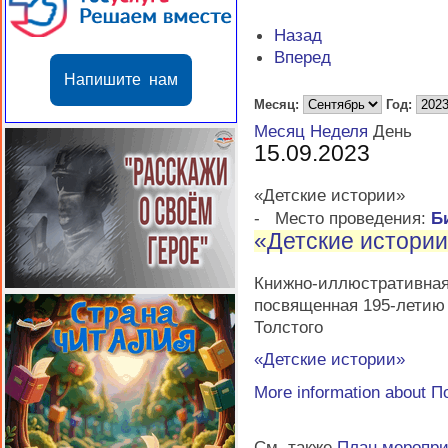
Назад
Вперед
Напишите нам
Месяц:
Год:
Месяц
Неделя
День
15.09.2023
«Детские истории»
-
Место проведения:
Б
«Детские истори
Книжно-иллюстратив
посвященная 195-летию 
Толстого
«Детские истории»
More information about
П
См. также
План меропр