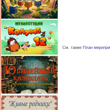
См. также
План меропр