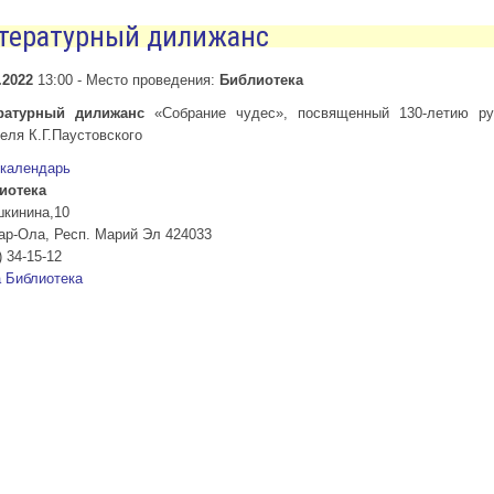
тературный дилижанс
.2022
13:00
-
Место проведения:
Библиотека
ратурный дилижанс
«Собрание чудес», посвященный 130-летию ру
еля К.Г.Паустовского
 календарь
иотека
шкинина,10
ар-Ола
,
Респ. Марий Эл
424033
) 34-15-12
а
Библиотека