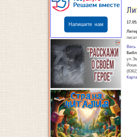
Ли
17.05
Напишите нам
Лите
писат
Весь
Библ
ул.Э
Йошк
(8362
Карт