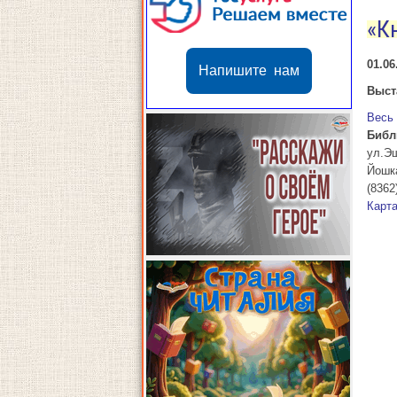
«К
01.06
Напишите нам
Выст
Весь
Библ
ул.Э
Йошк
(8362
Карт