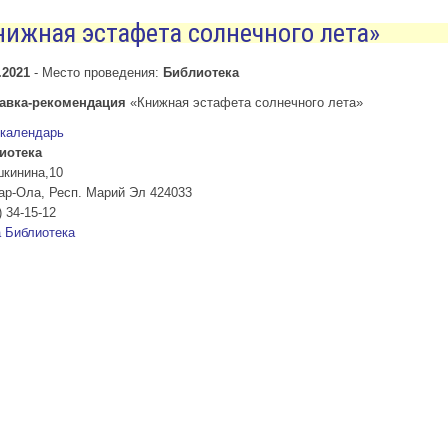
нижная эстафета солнечного лета»
.2021
-
Место проведения:
Библиотека
авка-рекомендация
«Книжная эстафета солнечного лета»
 календарь
иотека
шкинина,10
ар-Ола
,
Респ. Марий Эл
424033
) 34-15-12
а
Библиотека