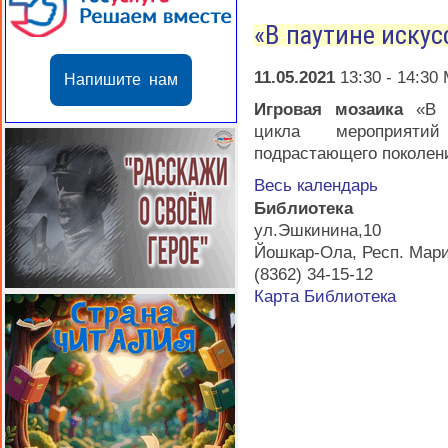
«В паутине искус
11.05.2021
13:30
-
14:30
М
Напишите нам
Игровая мозаика
«В п
цикла мероприяти
подрастающего поколени
Весь календарь
Библиотека
ул.Эшкинина,10
Йошкар-Ола
,
Респ. Мар
(8362) 34-15-12
Карта
Библиотека