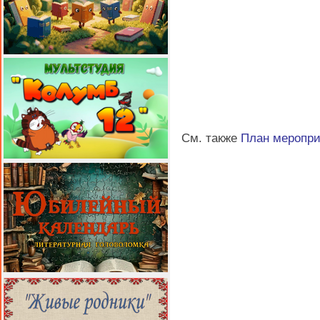
См. также
План меропр