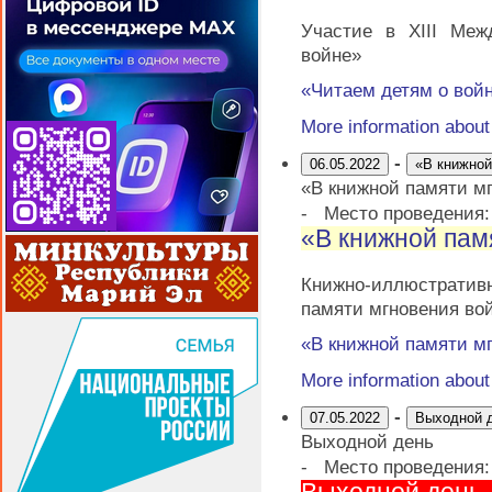
Участие в XIII Меж
войне»
«Читаем детям о вой
More information abou
-
06.05.2022
«В книжной
«В книжной памяти м
-
Место проведения
«В книжной пам
Книжно-иллюстрати
памяти мгновения во
«В книжной памяти м
More information abou
-
07.05.2022
Выходной 
Выходной день
-
Место проведения