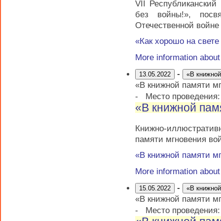
VII Республиканский
без войны!», пос
Отечественной войне
«Как хорошо на свете
More information abou
-
13.05.2022
«В книжной
«В книжной памяти м
-
Место проведения
«В книжной пам
Книжно-иллюстрати
памяти мгновения во
«В книжной памяти м
More information abou
-
15.05.2022
«В книжной
«В книжной памяти м
-
Место проведения