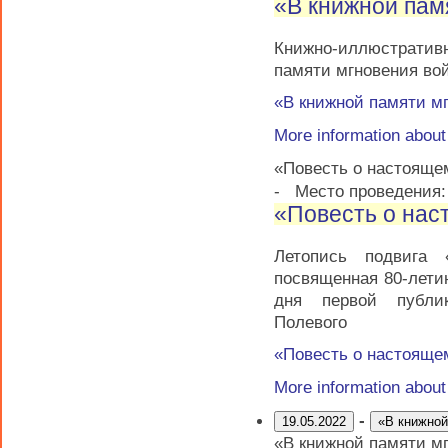
«В книжной пам
Книжно-иллюстрати
памяти мгновения во
«В книжной памяти м
More information abou
«Повесть о настояще
-
Место проведения
«Повесть о нас
Летопись подвига 
посвященная 80-лети
дня первой публи
Полевого
«Повесть о настояще
More information abou
-
19.05.2022
«В книжной
«В книжной памяти м