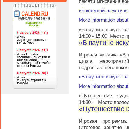
памяти мгновения во
«В книжной памяти м
More information abou
«В паутине искусства
14:00
-
15:00
Место п
«В паутине иск
Игровая мозаика «В 
цикла мероприяти
подрастающего покол
«В паутине искусства
More information abou
«Путешествие к чуде
14:30
-
Место прове
«Путешествие к
Игровая программа
(итоговое занятие 