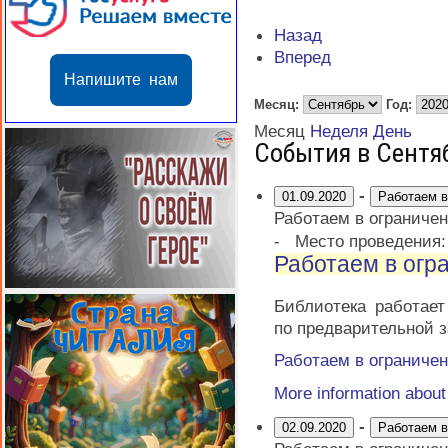
Назад
Вперед
Напишите нам
Месяц:
Год:
Месяц
Неделя
День
События в Сентя
-
01.09.2020
Работаем в
Работаем в ограниче
-
Место проведения
Работаем в огр
Библиотека работае
по предварительной з
Работаем в ограниче
More information abou
-
02.09.2020
Работаем в