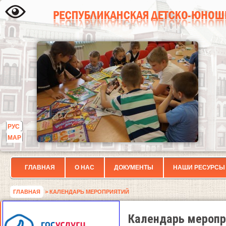
РУС
МАР
ГЛАВНАЯ
О НАС
ДОКУМЕНТЫ
НАШИ РЕСУРСЫ
ГЛАВНАЯ
> КАЛЕНДАРЬ МЕРОПРИЯТИЙ
Календарь меропр