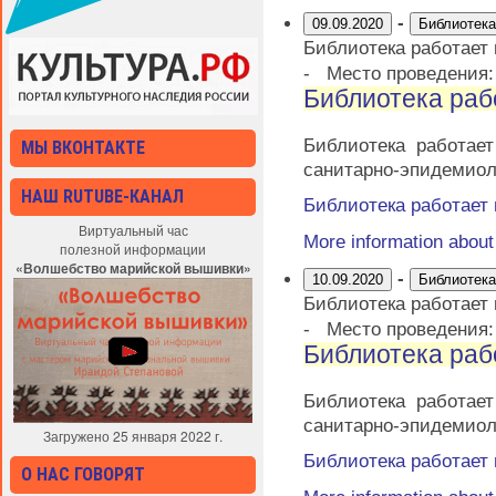
-
09.09.2020
Библиотека
Библиотека работает
-
Место проведения
Библиотека раб
Библиотека работае
МЫ ВКОНТАКТЕ
санитарно-эпидемиол
НАШ RUTUBE-КАНАЛ
Библиотека работает
Виртуальный час
More information abou
полезной информации
«Волшебство марийской вышивки»
-
10.09.2020
Библиотека
Библиотека работает
-
Место проведения
Библиотека раб
Библиотека работае
санитарно-эпидемиол
Загружено 25 января 2022 г.
Библиотека работает
О НАС ГОВОРЯТ