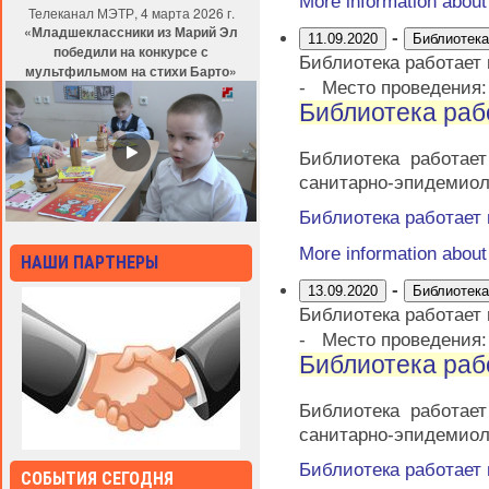
More information abou
Телеканал МЭТР, 4 марта 2026 г.
«Младшеклассники из Марий Эл
-
11.09.2020
Библиотека
победили на конкурсе с
Библиотека работает
мультфильмом на стихи Барто»
-
Место проведения
Библиотека раб
Библиотека работае
санитарно-эпидемиол
Библиотека работает
More information abou
НАШИ ПАРТНЕРЫ
-
13.09.2020
Библиотека
Библиотека работает
-
Место проведения
Библиотека раб
Библиотека работае
санитарно-эпидемиол
Библиотека работает
СОБЫТИЯ СЕГОДНЯ