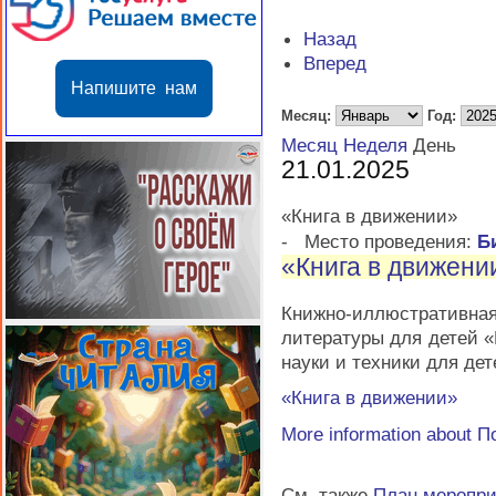
Назад
Вперед
Напишите нам
Месяц:
Год:
Месяц
Неделя
День
21.01.2025
«Книга в движении»
-
Место проведения:
Б
«Книга в движени
Книжно-иллюстративн
литературы для детей 
науки и техники для де
«Книга в движении»
More information about
П
См. также
План меропр