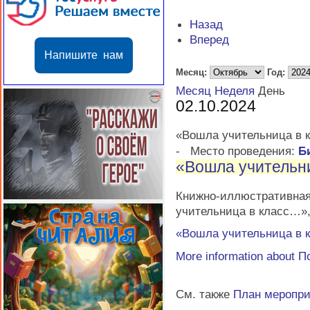
Назад
Вперед
Напишите нам
Месяц:
Год:
Месяц
Неделя
День
02.10.2024
«Вошла учительница в 
-
Место проведения:
Б
«Вошла учительн
Книжно-иллюстратив
учительница в класс…»
«Вошла учительница в 
More information about
П
См. также
План меропр