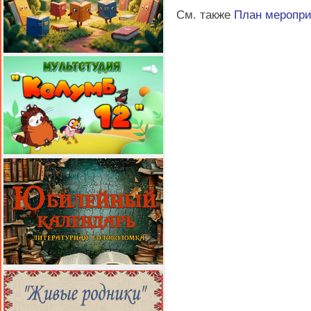
См. также
План меропр