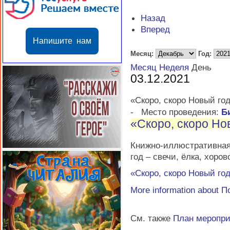
Назад
Вперед
Напишите нам
Месяц:
Год:
Месяц
Неделя
День
03.12.2021
«Скоро, скоро Новый год
-
Место проведения:
Б
«Скоро, скоро Но
Книжно-иллюстративная
год – свечи, ёлка, хоров
«Скоро, скоро Новый год
More information about
П
См. также
План меропр