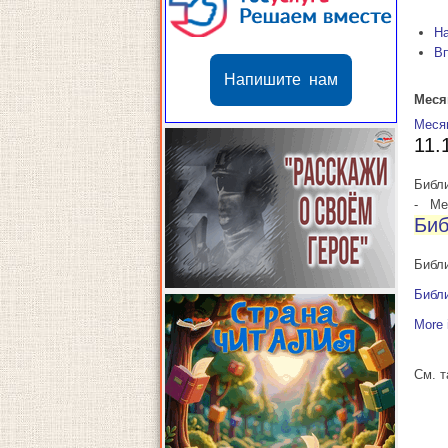
Н
В
Напишите нам
Меся
Меся
11.
Библи
-
Мес
Биб
Библи
Библи
More 
См. 