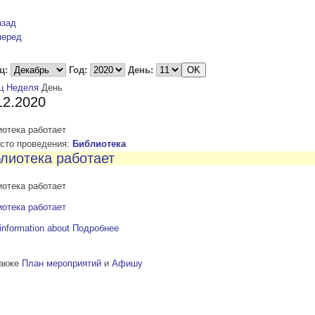
азад
перед
ц:
Год:
День:
ц
Неделя
День
12.2020
отека работает
то проведения:
Библиотека
лиотека работает
отека работает
отека работает
information about
Подробнее
также
План мероприятий
и
Афишу