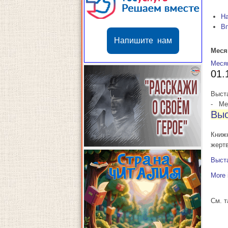
Н
В
Напишите нам
Меся
Меся
01.
Выст
-
Мес
Выс
Книж
жертв
Выст
More 
См. 