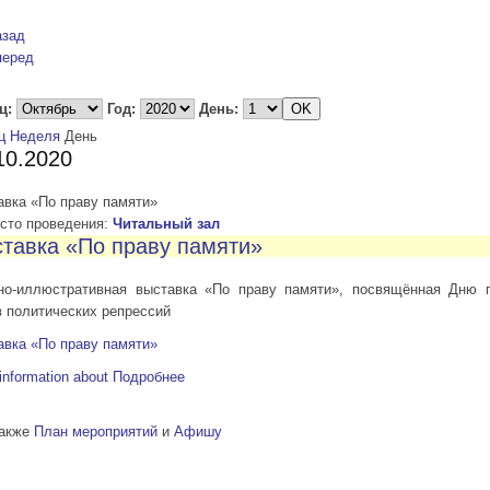
азад
перед
ц:
Год:
День:
ц
Неделя
День
10.2020
авка «По праву памяти»
то проведения:
Читальный зал
тавка «По праву памяти»
но-иллюстративная выставка «По праву памяти», посвящённая Дню 
 политических репрессий
авка «По праву памяти»
information about
Подробнее
также
План мероприятий
и
Афишу