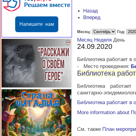
Назад
Вперед
Напишите нам
Месяц:
Год:
Месяц
Неделя
День
24.09.2020
Библиотека работает в
-
Место проведения:
Б
Библиотека рабо
Библиотека работае
санитарно-эпидемиолог
Библиотека работает в
More information about
П
См. также
План меропр