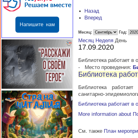
Назад
Вперед
Напишите нам
Месяц:
Год:
Месяц
Неделя
День
17.09.2020
Библиотека работает в
-
Место проведения:
Б
Библиотека рабо
Библиотека работае
санитарно-эпидемиолог
Библиотека работает в
More information about
П
См. также
План меропр