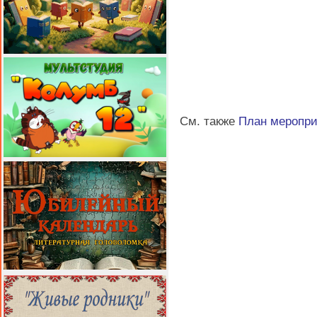
См. также
План меропр