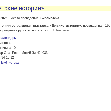
етские истории»
.2023
-
Место проведения:
Библиотека
но-иллюстративная выставка «
Детские истории»
,
посвященная 195
я рождения русского писателя Л. Н. Толстого
 календарь
иотека
шкинина,10
ар-Ола
,
Респ. Марий Эл
424033
) 34-15-12
а
Библиотека