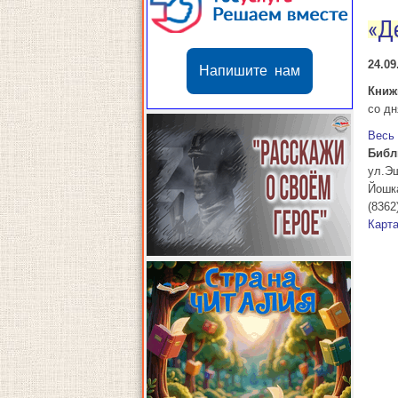
«Д
24.09
Напишите нам
Книж
со дн
Весь
Библ
ул.Э
Йошк
(8362
Карт