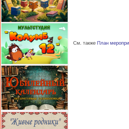
См. также
План меропр