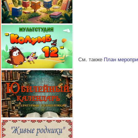
См. также
План меропр