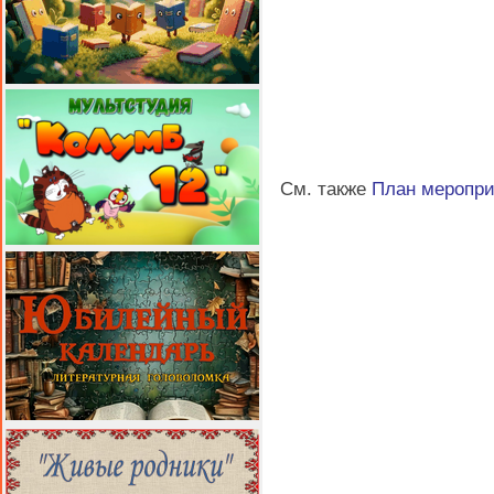
См. также
План меропр