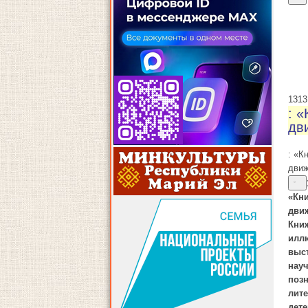
13
13
: «
дв
: «К
дви
«Кни
дви
Кни
илл
выс
науч
поз
лит
дет