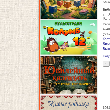
рабо
Биб
ул.Э
Йош
Респ
4240
(836
Карт
Библ
Выхо
Под
6
06.