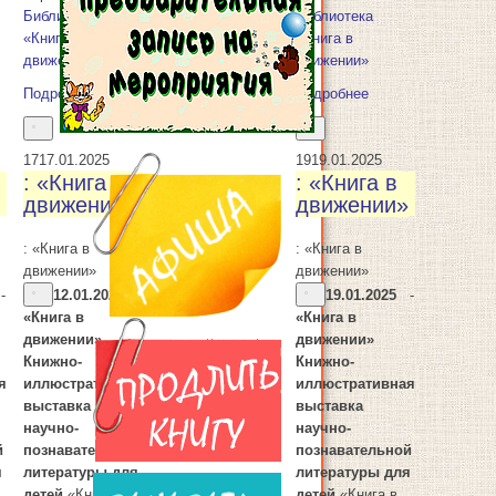
Библиотека
Библиотека
«Книга в
«Книга в
движении»
движении»
Подробнее
Подробнее
17
17.01.2025
19
19.01.2025
: «Книга в
: «Книга в
движении»
движении»
: «Книга в
: «Книга в
движении»
движении»
-
12.01.2025
-
19.01.2025
-
«Книга в
«Книга в
движении»
движении»
Книжно-
Книжно-
я
иллюстративная
иллюстративная
выставка
выставка
научно-
научно-
й
познавательной
познавательной
я
литературы для
литературы для
детей
«Книга в
детей
«Книга в