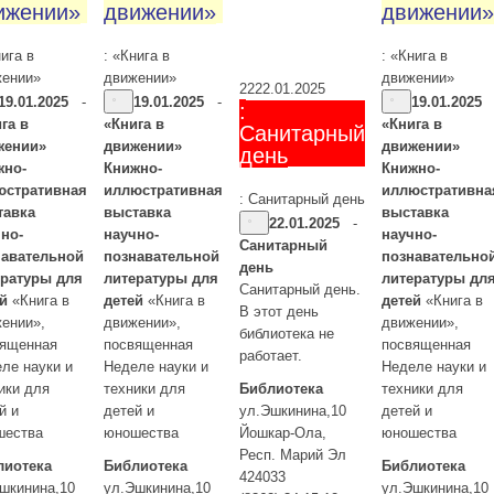
ижении»
движении»
движении»
нига в
: «Книга в
: «Книга в
жении»
движении»
движении»
22
22.01.2025
19.01.2025
-
19.01.2025
-
19.01.2025
:
га в
«Книга в
«Книга в
Санитарный
жении»
движении»
движении»
день
жно-
Книжно-
Книжно-
юстративная
иллюстративная
иллюстративна
: Санитарный день
тавка
выставка
выставка
22.01.2025
-
но-
научно-
научно-
Санитарный
навательной
познавательной
познавательно
день
ературы для
литературы для
литературы дл
Санитарный день.
ей
«Книга в
детей
«Книга в
детей
«Книга в
В этот день
ении»,
движении»,
движении»,
библиотека не
вященная
посвященная
посвященная
работает.
ле науки и
Неделе науки и
Неделе науки и
ики для
техники для
Библиотека
техники для
й и
детей и
ул.Эшкинина,10
детей и
шества
юношества
Йошкар-Ола
,
юношества
Респ. Марий Эл
лиотека
Библиотека
Библиотека
424033
шкинина,10
ул.Эшкинина,10
ул.Эшкинина,10