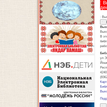
: 
де
: Вы
Вых
Выхо
В эт
библ
рабо
Биб
ул.Э
Йош
Респ
4240
(836
Карт
Библ
Выхо
Под