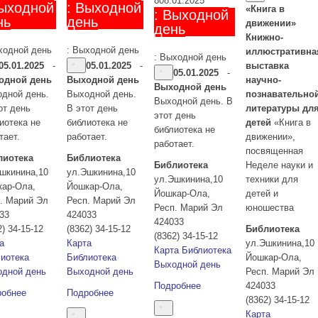
8
08.01.2025
Выходной
: Выходной
«Книга в
: Выходной
нь
день
движении»
день
Книжно-
ходной день
: Выходной день
иллюстративна
: Выходной день
05.01.2025
-
05.01.2025
-
выставка
05.01.2025
-
одной день
Выходной день
научно-
Выходной день
дной день.
Выходной день.
познавательно
Выходной день. В
от день
В этот день
литературы дл
этот день
иотека не
библиотека не
детей
«Книга в
библиотека не
тает.
работает.
движении»,
работает.
посвященная
лиотека
Библиотека
Библиотека
Неделе науки и
шкинина,10
ул.Эшкинина,10
ул.Эшкинина,10
техники для
кар-Ола
,
Йошкар-Ола
,
Йошкар-Ола
,
детей и
. Марий Эл
Респ. Марий Эл
Респ. Марий Эл
юношества
33
424033
424033
2) 34-15-12
(8362) 34-15-12
Библиотека
(8362) 34-15-12
а
Карта
ул.Эшкинина,10
Карта
Библиотека
иотека
Библиотека
Йошкар-Ола
,
Выходной день
дной день
Выходной день
Респ. Марий Эл
Подробнее
424033
робнее
Подробнее
(8362) 34-15-12
Карта