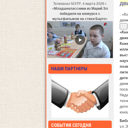
дв
Телеканал МЭТР, 4 марта 2026 г.
«Младшеклассники из Марий Эл
победили на конкурсе с
: «К
мультфильмом на стихи Барто»
дви
«Кни
дви
Кни
илл
выс
науч
поз
НАШИ ПАРТНЕРЫ
лит
дет
движ
пос
Неде
техн
дете
юно
Биб
СОБЫТИЯ СЕГОДНЯ
ул.Э