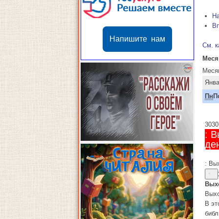
Н
В
Напишите нам
См. к
Меся
Меся
Янва
Пн
П
30
30
: 
де
: Вы
Вых
Выхо
В эт
библ