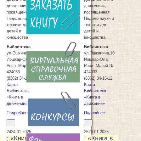
движении»,
движении»,
посвященная
посвященная
18
18.01.2025
Неделе науки и
Неделе науки и
техники для
техники для
детей и
детей и
юношества
юношества
Библиотека
Библиотека
ул.Эшкинина,10
ул.Эшкинина,10
Йошкар-Ола
,
Йошкар-Ола
,
Респ. Марий Эл
Респ. Марий Эл
424033
424033
(8362) 34-15-12
(8362) 34-15-12
Карта
Карта
Библиотека
Библиотека
«Книга в
«Книга в
движении»
движении»
Подробнее
Подробнее
24
24.01.2025
26
26.01.2025
: «Книга в
: «Книга в