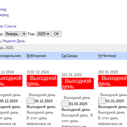
азад
перед
ак Список
ц:
Год:
ц
Неделя
День
рь 2025
онедельник
Вт
Вторник
Ср
Среда
Чт
Четверг
.12.2024
31
31.12.2024
2
02.01.2025
1
01.01.2025
Выходной
: Выходной
: Выходно
: Выходной
нь
день
день
день
ходной день
: Выходной день
: Выходной день
: Выходной день
30.12.2024
-
30.12.2024
-
01.01.2025
01.01.2025
-
одной день
Выходной день
Выходной день
Выходной день
дной день.
Выходной день.
Выходной день.
Выходной день. В
от день
В этот день
В этот день
этот день
иотека не
библиотека не
библиотека не
библиотека не