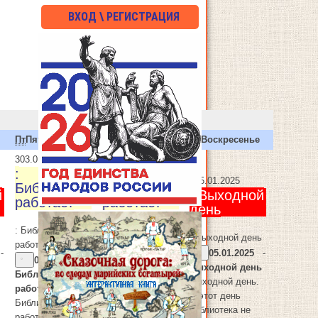
ВХОД \ РЕГИСТРАЦИЯ
Пт
Пятница
Сб
Суббота
Вс
Воскресенье
3
03.01.2025
4
04.01.2025
:
:
5
05.01.2025
Библиотека
Библиотека
й
: Выходной
работает
работает
день
: Библиотека
: Библиотека
: Выходной день
работает
работает
-
05.01.2025
-
03.01.2025
-
03.01.2025
-
Выходной день
Библиотека
Библиотека
Выходной день.
работает
работает
В этот день
Библиотека
Библиотека
библиотека не
работает с 9:00
работает с 9:00