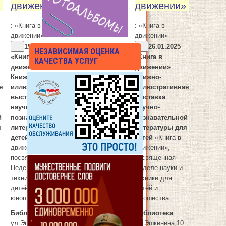
движении»
движении»
: «Книга в
: «Книга в
движении»
движении»
-
19.01.2025
-
26.01.2025
-
НЕЗАВИСИМАЯ ОЦЕНКА
«Книга в
«Книга в
КАЧЕСТВА УСЛУГ
движении»
движении»
Книжно-
Книжно-
я
иллюстративная
иллюстративная
выставка
выставка
научно-
научно-
й
познавательной
познавательной
я
литературы для
литературы для
детей
«Книга в
детей
«Книга в
движении»,
движении»,
посвященная
посвященная
25
25.01.2025
Неделе науки и
Неделе науки и
техники для
техники для
детей и
детей и
юношества
юношества
Библиотека
Библиотека
ул.Эшкинина,10
ул.Эшкинина,10