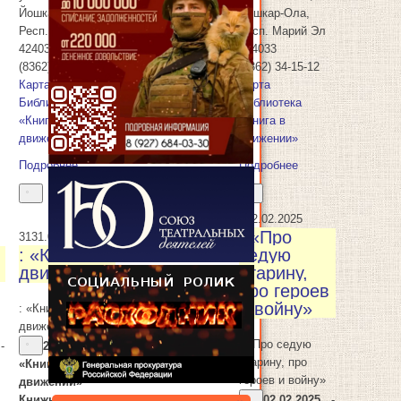
Йошкар-Ола
,
Йошкар-Ола
,
Респ. Марий Эл
Респ. Марий Эл
424033
424033
(8362) 34-15-12
(8362) 34-15-12
Карта
Карта
Библиотека
Библиотека
«Книга в
«Книга в
движении»
движении»
Подробнее
Подробнее
2
02.02.2025
: «Про
31
31.01.2025
: «Книга в
седую
движении»
старину,
про героев
и войну»
: «Книга в
движении»
: «Про седую
-
26.01.2025
-
старину, про
«Книга в
героев и войну»
движении»
Книжно-
02.02.2025
-