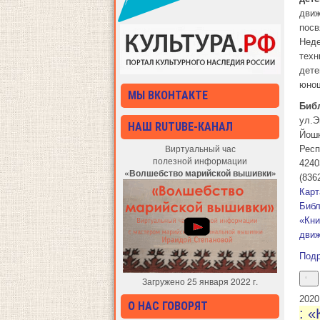
движ
пос
Неде
техн
дете
юно
МЫ ВКОНТАКТЕ
Биб
ул.Э
НАШ RUTUBE-КАНАЛ
Йош
Виртуальный час
Респ
полезной информации
4240
«Волшебство марийской вышивки»
(836
Карт
Библ
«Кни
дви
Под
Загружено 25 января 2022 г.
20
20
О НАС ГОВОРЯТ
: «