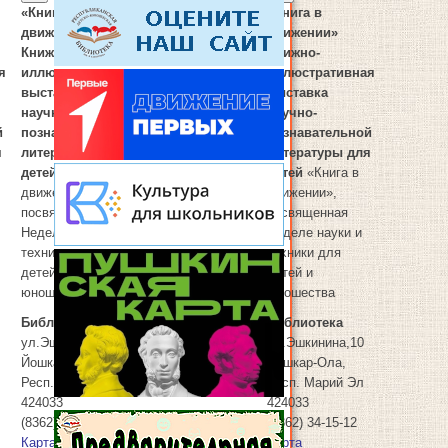
«Книга в
«Книга в
движении»
движении»
Книжно-
Книжно-
я
иллюстративная
иллюстративная
выставка
выставка
научно-
научно-
й
познавательной
познавательной
я
литературы для
литературы для
детей
«Книга в
детей
«Книга в
движении»,
движении»,
посвященная
посвященная
11
11.01.2025
Неделе науки и
Неделе науки и
техники для
техники для
детей и
детей и
юношества
юношества
Библиотека
Библиотека
ул.Эшкинина,10
ул.Эшкинина,10
Йошкар-Ола
,
Йошкар-Ола
,
Респ. Марий Эл
Респ. Марий Эл
424033
424033
(8362) 34-15-12
(8362) 34-15-12
Карта
Карта