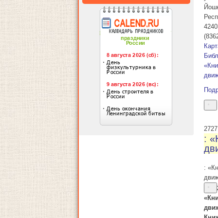
Йош
Респ
4240
(836
Карт
Библ
«Кни
дви
Под
27
27
: «
дв
: «К
дви
«Кни
дви
Кни