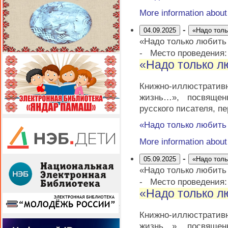
More information abou
-
04.09.2025
«Надо тол
«Надо только любит
-
Место проведения
«Надо только 
Книжно-иллюстратив
жизнь…», посвящен
русского писателя, п
«Надо только любит
More information abou
-
05.09.2025
«Надо тол
«Надо только любит
-
Место проведения
«Надо только 
Книжно-иллюстратив
жизнь…», посвящен