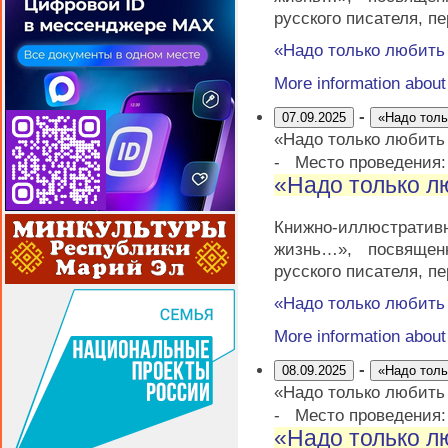
русского писателя, п
«Надо только любит
More information abou
-
07.09.2025
«Надо тол
«Надо только любит
-
Место проведения
«Надо только 
Книжно-иллюстратив
жизнь…», посвящен
русского писателя, п
«Надо только любит
More information abou
-
08.09.2025
«Надо тол
«Надо только любит
-
Место проведения
«Надо только 