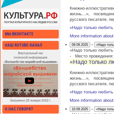
Книжно-иллюстратив
жизнь…», посвящен
русского писателя, п
«Надо только любит
МЫ ВКОНТАКТЕ
More information abou
-
НАШ RUTUBE-КАНАЛ
09.09.2025
«Надо тол
«Надо только любит
Виртуальный час
-
Место проведения
полезной информации
«Надо только 
«Волшебство марийской вышивки»
Книжно-иллюстратив
жизнь…», посвящен
русского писателя, п
«Надо только любит
More information abou
Загружено 25 января 2022 г.
-
О НАС ГОВОРЯТ
10.09.2025
«Надо тол