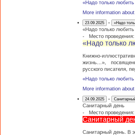
«Надо только любит
More information abou
-
23.09.2025
«Надо тол
«Надо только любит
-
Место проведения
«Надо только 
Книжно-иллюстратив
жизнь…», посвящен
русского писателя, п
«Надо только любит
More information abou
-
24.09.2025
Санитарны
Санитарный день
-
Место проведения
Санитарный де
Санитарный день. В э