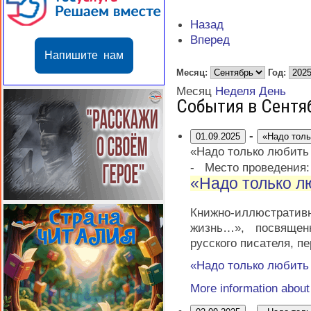
Назад
Вперед
Напишите нам
Месяц:
Год:
Месяц
Неделя
День
События в Сентя
-
01.09.2025
«Надо тол
«Надо только любит
-
Место проведения
«Надо только 
Книжно-иллюстратив
жизнь…», посвящен
русского писателя, п
«Надо только любит
More information abou