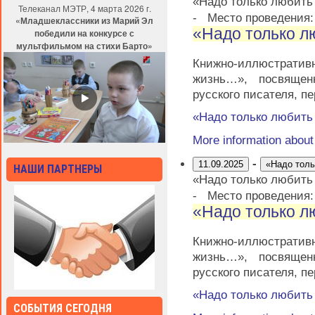
«Надо только любит
Телеканал МЭТР, 4 марта 2026 г.
-
Место проведения
«Младшеклассники из Марий Эл
«Надо только 
победили на конкурсе с
мультфильмом на стихи Барто»
Книжно-иллюстратив
жизнь…», посвящен
русского писателя, п
«Надо только любит
More information abou
-
11.09.2025
«Надо тол
НАШИ ПАРТНЕРЫ
«Надо только любит
-
Место проведения
«Надо только 
Книжно-иллюстратив
жизнь…», посвящен
русского писателя, п
«Надо только любит
СОБЫТИЯ СЕГОДНЯ