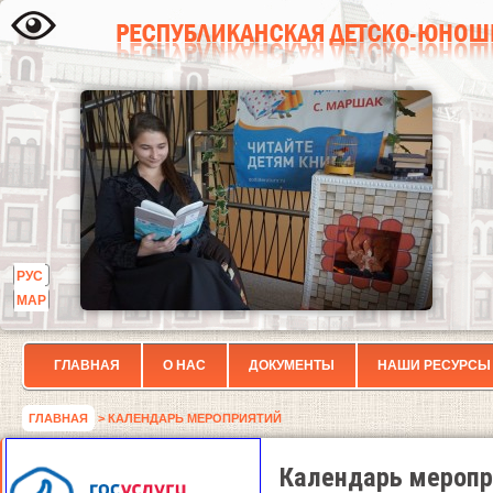
РУС
МАР
ГЛАВНАЯ
О НАС
ДОКУМЕНТЫ
НАШИ РЕСУРСЫ
ГЛАВНАЯ
> КАЛЕНДАРЬ МЕРОПРИЯТИЙ
Календарь меропр