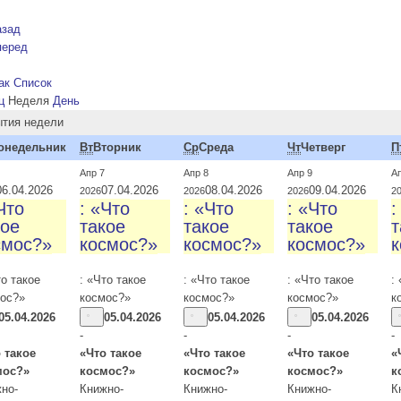
азад
перед
ак Список
ц
Неделя
День
тия недели
онедельник
Вт
Вторник
Ср
Среда
Чт
Четверг
П
Апр 7
Апр 8
Апр 9
А
06.04.2026
07.04.2026
08.04.2026
09.04.2026
2026
2026
2026
2
Что
: «Что
: «Что
: «Что
:
кое
такое
такое
такое
т
смос?»
космос?»
космос?»
космос?»
к
то такое
: «Что такое
: «Что такое
: «Что такое
:
ос?»
космос?»
космос?»
космос?»
к
05.04.2026
05.04.2026
05.04.2026
05.04.2026
-
-
-
-
 такое
«Что такое
«Что такое
«Что такое
«
мос?»
космос?»
космос?»
космос?»
к
но-
Книжно-
Книжно-
Книжно-
К