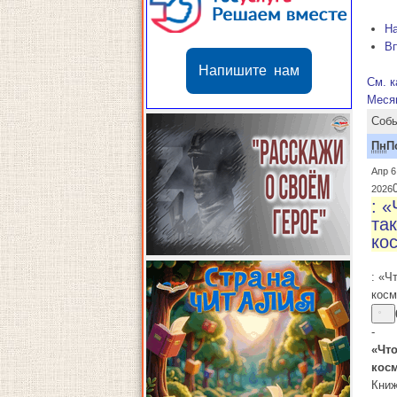
Н
В
Напишите нам
См. к
Меся
Собы
Пн
П
Апр 6
2026
: «
та
ко
: «Ч
косм
-
«Что
кос
Книж