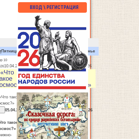
ВХОД \ РЕГИСТРАЦИЯ
т
Пятница
Сб
Суббота
Вс
Воскресенье
пр 10
Апр 12
10.04.2026
12.04.2026
026
2026
 «Что
: «Что
акое
такое
осмос?»
космос?»
 «Что такое
: «Что такое
осмос?»
космос?»
05.04.2026
12.04.2026
-
Что такое
«Что такое
осмос?»
космос?»
нижно-
Книжно-