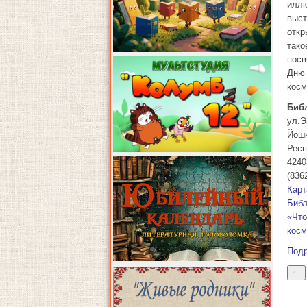
иллю
выст
откр
тако
пос
Дню
косм
Биб
ул.Э
Йош
Респ
4240
(836
Карт
Библ
«Что
косм
Под