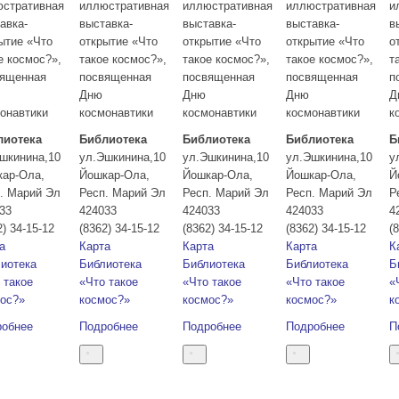
стративная
иллюстративная
иллюстративная
иллюстративная
и
авка-
выставка-
выставка-
выставка-
в
ытие «Что
открытие «Что
открытие «Что
открытие «Что
о
е космос?»,
такое космос?»,
такое космос?»,
такое космос?»,
т
вященная
посвященная
посвященная
посвященная
п
Дню
Дню
Дню
Д
онавтики
космонавтики
космонавтики
космонавтики
к
лиотека
Библиотека
Библиотека
Библиотека
Б
шкинина,10
ул.Эшкинина,10
ул.Эшкинина,10
ул.Эшкинина,10
у
кар-Ола
,
Йошкар-Ола
,
Йошкар-Ола
,
Йошкар-Ола
,
Й
. Марий Эл
Респ. Марий Эл
Респ. Марий Эл
Респ. Марий Эл
Р
33
424033
424033
424033
4
2) 34-15-12
(8362) 34-15-12
(8362) 34-15-12
(8362) 34-15-12
(
а
Карта
Карта
Карта
К
иотека
Библиотека
Библиотека
Библиотека
Б
 такое
«Что такое
«Что такое
«Что такое
«
ос?»
космос?»
космос?»
космос?»
к
робнее
Подробнее
Подробнее
Подробнее
П