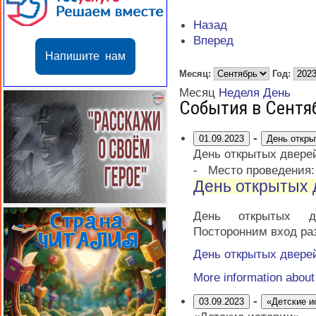
Назад
Вперед
Напишите нам
Месяц:
Год:
Месяц
Неделя
День
События в Сентя
-
01.09.2023
День откры
День открытых двере
-
Место проведения
День открытых 
День открытых д
Посторонним вход ра
День открытых двере
More information abou
-
03.09.2023
«Детские и