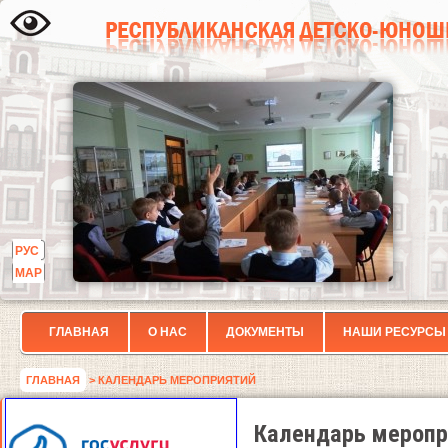
РУС
МАР
ГЛАВНАЯ
О НАС
ДОКУМЕНТЫ
НАШИ РЕСУРСЫ
ГЛАВНАЯ
> КАЛЕНДАРЬ МЕРОПРИЯТИЙ
Календарь меропр