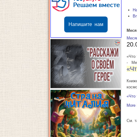
Н
В
Напишите нам
Меся
Меся
20.
«Что 
-
Мес
«Чт
Книж
косм
«Что 
More 
См. 