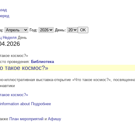
азад
перед
ц:
Год:
День:
ц
Неделя
День
04.2026
такое космос?»
то проведения:
Библиотека
о такое космос?»
но-иллюстративная выставка-открытие «Что такое космос?», посвященн
онавтики
такое космос?»
information about
Подробнее
также
План мероприятий
и
Афишу