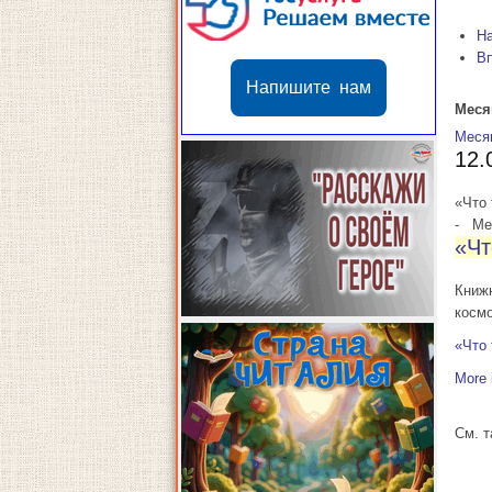
Н
В
Напишите нам
Меся
Меся
12.
«Что 
-
Мес
«Чт
Книж
косм
«Что 
More 
См. 