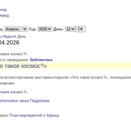
азад
перед
ц:
Год:
День:
ц
Неделя
День
04.2026
такое космос?»
то проведения:
Библиотека
о такое космос?»
но-иллюстративная выставка-открытие «Что такое космос?», посвященн
онавтики
такое космос?»
information about
Подробнее
также
План мероприятий
и
Афишу