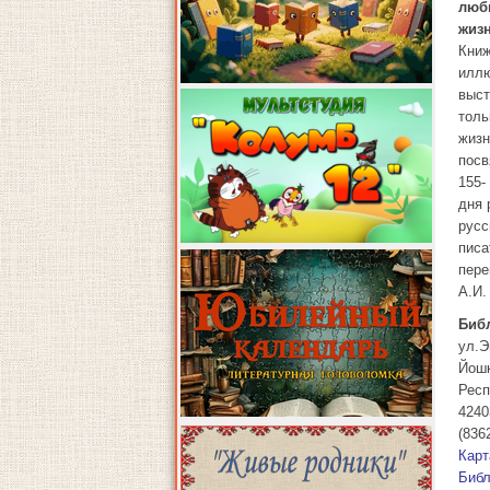
люб
жиз
Книж
иллю
выст
толь
жиз
пос
155-
дня 
русс
писа
пере
А.И.
Биб
ул.Э
Йош
Респ
4240
(836
Карт
Библ