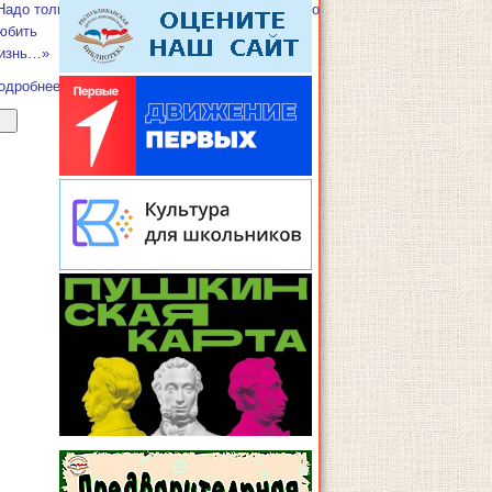
Надо только
«Надо только
юбить
любить
изнь…»
жизнь…»
одробнее
Подробнее