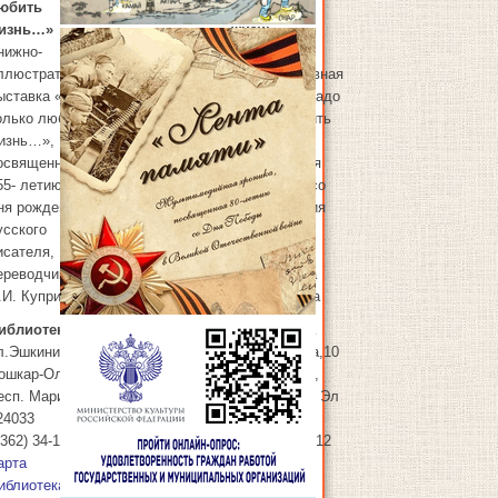
юбить
любить
изнь…»
жизнь…»
нижно-
Книжно-
ллюстративная
иллюстративная
ыставка «Надо
выставка «Надо
олько любить
только любить
изнь…»,
жизнь…»,
Сен 6
освященная
посвященная
06.09.2025
2025
55- летию со
155- летию со
ня рождения
дня рождения
усского
русского
исателя,
писателя,
ереводчика
переводчика
.И. Куприна
А.И. Куприна
иблиотека
Библиотека
л.Эшкинина,10
ул.Эшкинина,10
ошкар-Ола
,
Йошкар-Ола
,
есп. Марий Эл
Респ. Марий Эл
24033
424033
8362) 34-15-12
(8362) 34-15-12
арта
Карта
иблиотека
Библиотека