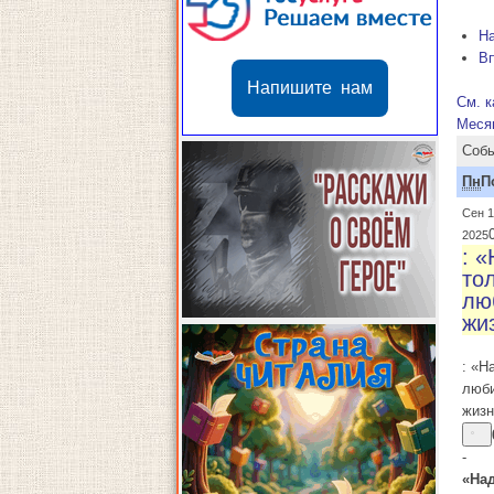
Н
В
Напишите нам
См. к
Меся
Собы
Пн
П
Сен 1
2025
: 
то
лю
жи
: «Н
люб
жиз
-
«На