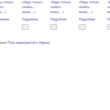
о только
«Надо только
«Надо только
«Надо только
«
ить
любить
любить
любить
л
нь…»
жизнь…»
жизнь…»
жизнь…»
ж
робнее
Подробнее
Подробнее
Подробнее
П
также
План мероприятий
и
Афишу