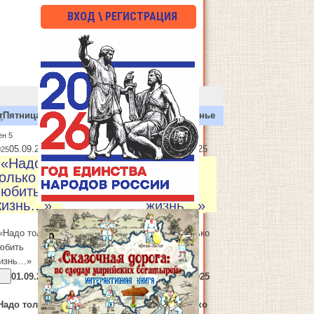
ВХОД \ РЕГИСТРАЦИЯ
т
Пятница
Сб
Суббота
Вс
Воскресенье
ен 5
Сен 7
05.09.2025
07.09.2025
025
2025
 «Надо
: «Надо
олько
только
любить
любить
жизнь…»
жизнь…»
 «Надо только
: «Надо только
юбить
любить
изнь…»
жизнь…»
01.09.2025
07.09.2025
-
Надо только
«Надо только