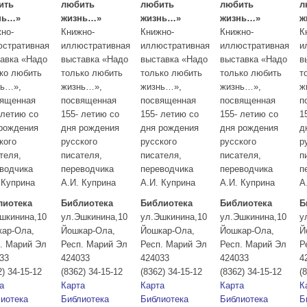
ить
любить
любить
любить
л
нь…»
жизнь…»
жизнь…»
жизнь…»
ж
но-
Книжно-
Книжно-
Книжно-
К
стративная
иллюстративная
иллюстративная
иллюстративная
и
авка «Надо
выставка «Надо
выставка «Надо
выставка «Надо
в
ко любить
только любить
только любить
только любить
т
нь…»,
жизнь…»,
жизнь…»,
жизнь…»,
ж
вященная
посвященная
посвященная
посвященная
п
 летию со
155- летию со
155- летию со
155- летию со
1
рождения
дня рождения
дня рождения
дня рождения
д
кого
русского
русского
русского
р
теля,
писателя,
писателя,
писателя,
п
водчика
переводчика
переводчика
переводчика
п
 Куприна
А.И. Куприна
А.И. Куприна
А.И. Куприна
А
лиотека
Библиотека
Библиотека
Библиотека
Б
шкинина,10
ул.Эшкинина,10
ул.Эшкинина,10
ул.Эшкинина,10
у
кар-Ола
,
Йошкар-Ола
,
Йошкар-Ола
,
Йошкар-Ола
,
Й
. Марий Эл
Респ. Марий Эл
Респ. Марий Эл
Респ. Марий Эл
Р
33
424033
424033
424033
4
2) 34-15-12
(8362) 34-15-12
(8362) 34-15-12
(8362) 34-15-12
(
а
Карта
Карта
Карта
К
иотека
Библиотека
Библиотека
Библиотека
Б