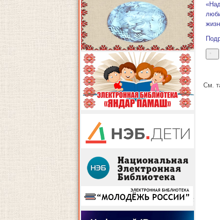
«Над
люб
жиз
Под
См. 