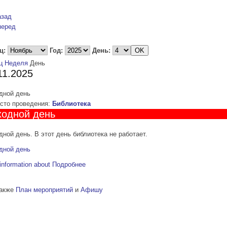
азад
перед
ц:
Год:
День:
ц
Неделя
День
11.2025
дной день
то проведения:
Библиотека
одной день
ной день. В этот день библиотека не работает.
дной день
information about
Подробнее
также
План мероприятий
и
Афишу