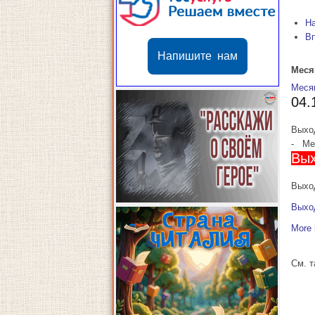
Н
В
Напишите нам
Меся
Меся
04.
Выхо
-
Мес
Вых
Выход
Выхо
More 
См. 