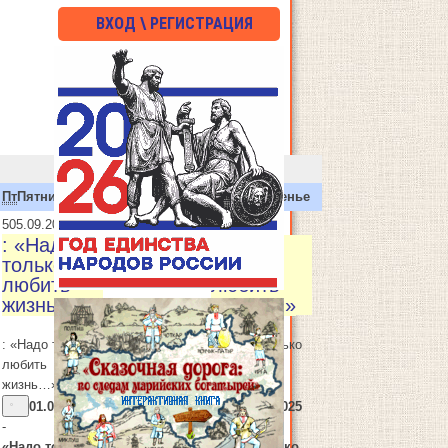
ВХОД \ РЕГИСТРАЦИЯ
Пт
Пятница
Сб
Суббота
Вс
Воскресенье
5
05.09.2025
7
07.09.2025
: «Надо
: «Надо
только
только
любить
любить
жизнь…»
жизнь…»
: «Надо только
: «Надо только
любить
любить
жизнь…»
жизнь…»
01.09.2025
07.09.2025
-
-
«Надо только
«Надо только