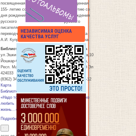
посвященная
посвященная
20
20.09.2025
155- летию со
155- летию со
дня рождения
дня рождения
русского
русского
писателя,
писателя,
НЕЗАВИСИМАЯ ОЦЕНКА
переводчика
переводчика
КАЧЕСТВА УСЛУГ
А.И. Куприна
А.И. Куприна
Библиотека
Библиотека
ул.Эшкинина,10
ул.Эшкинина,10
Йошкар-Ола
,
Йошкар-Ола
,
Респ. Марий Эл
Респ. Марий Эл
424033
424033
(8362) 34-15-12
(8362) 34-15-12
Карта
Карта
Библиотека
Библиотека
«Надо только
«Надо только
любить
любить
жизнь…»
жизнь…»
Подробнее
Подробнее