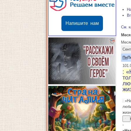
Н
В
Напишите нам
См. к
Меся
Меся
Сент
Пн
П
1
01.
: 
то
лю
жи
: «Н
люб
жиз
-
«На