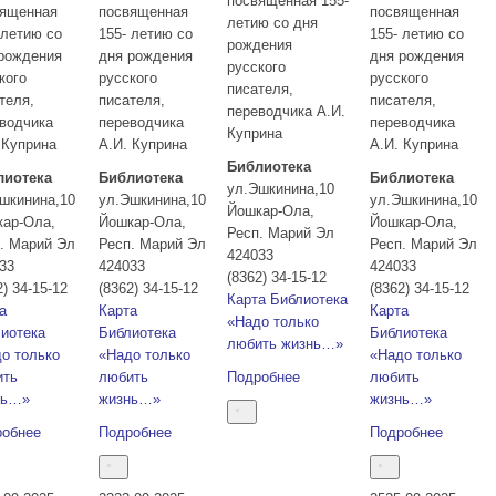
посвященная 155-
вященная
посвященная
посвященная
летию со дня
 летию со
155- летию со
155- летию со
рождения
рождения
дня рождения
дня рождения
русского
кого
русского
русского
писателя,
теля,
писателя,
писателя,
переводчика А.И.
водчика
переводчика
переводчика
Куприна
 Куприна
А.И. Куприна
А.И. Куприна
Библиотека
лиотека
Библиотека
Библиотека
ул.Эшкинина,10
шкинина,10
ул.Эшкинина,10
ул.Эшкинина,10
Йошкар-Ола
,
кар-Ола
,
Йошкар-Ола
,
Йошкар-Ола
,
Респ. Марий Эл
. Марий Эл
Респ. Марий Эл
Респ. Марий Эл
424033
33
424033
424033
(8362) 34-15-12
2) 34-15-12
(8362) 34-15-12
(8362) 34-15-12
Карта
Библиотека
а
Карта
Карта
«Надо только
иотека
Библиотека
Библиотека
любить жизнь…»
о только
«Надо только
«Надо только
ить
любить
Подробнее
любить
нь…»
жизнь…»
жизнь…»
робнее
Подробнее
Подробнее