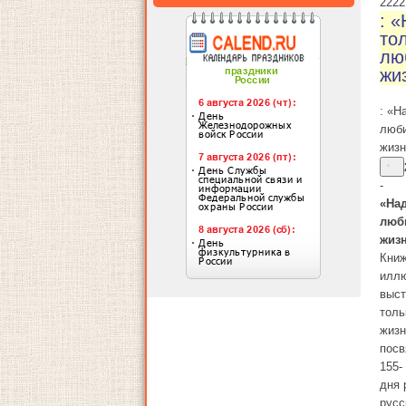
22
22
: 
то
лю
жи
: «Н
люб
жиз
-
«На
люб
жиз
Книж
иллю
выст
толь
жиз
пос
155-
дня 
русс