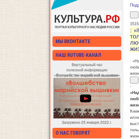
Под
15
15
: 
то
МЫ ВКОНТАКТЕ
лю
жи
НАШ RUTUBE-КАНАЛ
: «Н
Виртуальный час
люб
полезной информации
жиз
«Волшебство марийской вышивки»
-
«На
люб
жиз
Книж
иллю
Загружено 25 января 2022 г.
выст
толь
О НАС ГОВОРЯТ
жиз