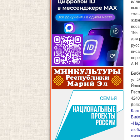
иллю
выст
толь
жиз
пос
155-
дня 
русс
писа
пере
А.И.
Биб
ул.Э
Йош
Респ
4240
(836
Карт
Библ
«Над
люб
жиз