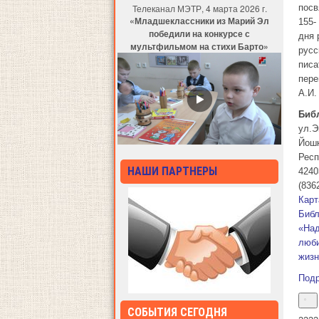
Телеканал МЭТР, 4 марта 2026 г.
пос
«Младшеклассники из Марий Эл
155-
победили на конкурсе с
дня 
мультфильмом на стихи Барто»
русс
писа
пере
А.И.
Биб
ул.Э
Йош
Респ
НАШИ ПАРТНЕРЫ
4240
(836
Карт
Библ
«Над
люб
жиз
Под
СОБЫТИЯ СЕГОДНЯ