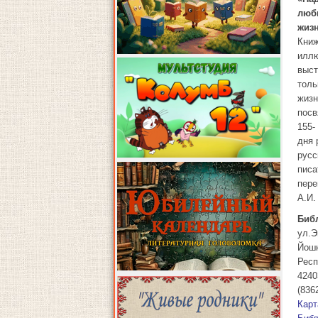
люб
жиз
Книж
иллю
выст
толь
жиз
пос
155-
дня 
русс
писа
пере
А.И.
Биб
ул.Э
Йош
Респ
4240
(836
Карт