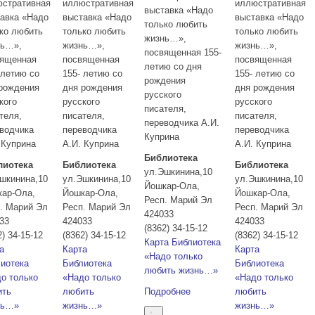
стративная
иллюстративная
иллюстративная
выставка «Надо
авка «Надо
выставка «Надо
выставка «Надо
только любить
ко любить
только любить
только любить
жизнь…»,
нь…»,
жизнь…»,
жизнь…»,
посвященная 155-
вященная
посвященная
посвященная
летию со дня
 летию со
155- летию со
155- летию со
рождения
рождения
дня рождения
дня рождения
русского
кого
русского
русского
писателя,
теля,
писателя,
писателя,
переводчика А.И.
водчика
переводчика
переводчика
Куприна
 Куприна
А.И. Куприна
А.И. Куприна
Библиотека
лиотека
Библиотека
Библиотека
ул.Эшкинина,10
шкинина,10
ул.Эшкинина,10
ул.Эшкинина,10
Йошкар-Ола
,
кар-Ола
,
Йошкар-Ола
,
Йошкар-Ола
,
Респ. Марий Эл
. Марий Эл
Респ. Марий Эл
Респ. Марий Эл
424033
33
424033
424033
(8362) 34-15-12
2) 34-15-12
(8362) 34-15-12
(8362) 34-15-12
Карта
Библиотека
а
Карта
Карта
«Надо только
иотека
Библиотека
Библиотека
любить жизнь…»
о только
«Надо только
«Надо только
ить
любить
Подробнее
любить
нь…»
жизнь…»
жизнь…»