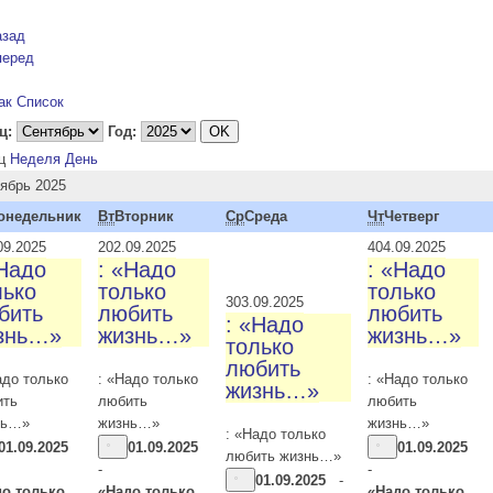
азад
перед
ак Список
ц:
Год:
ц
Неделя
День
ябрь 2025
онедельник
Вт
Вторник
Ср
Среда
Чт
Четверг
09.2025
2
02.09.2025
4
04.09.2025
«Надо
: «Надо
: «Надо
лько
только
только
3
03.09.2025
бить
любить
любить
: «Надо
знь…»
жизнь…»
жизнь…»
только
любить
адо только
: «Надо только
: «Надо только
жизнь…»
ить
любить
любить
нь…»
жизнь…»
жизнь…»
: «Надо только
01.09.2025
01.09.2025
01.09.2025
любить жизнь…»
-
-
01.09.2025
-
до только
«Надо только
«Надо только