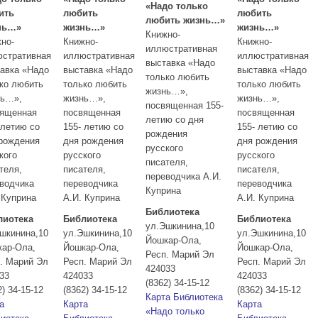
«Надо только
ить
любить
любить
любить жизнь…»
нь…»
жизнь…»
жизнь…»
Книжно-
но-
Книжно-
Книжно-
иллюстративная
стративная
иллюстративная
иллюстративная
выставка «Надо
авка «Надо
выставка «Надо
выставка «Надо
только любить
ко любить
только любить
только любить
жизнь…»,
нь…»,
жизнь…»,
жизнь…»,
посвященная 155-
вященная
посвященная
посвященная
летию со дня
 летию со
155- летию со
155- летию со
рождения
рождения
дня рождения
дня рождения
русского
кого
русского
русского
писателя,
теля,
писателя,
писателя,
переводчика А.И.
водчика
переводчика
переводчика
Куприна
 Куприна
А.И. Куприна
А.И. Куприна
Библиотека
лиотека
Библиотека
Библиотека
ул.Эшкинина,10
шкинина,10
ул.Эшкинина,10
ул.Эшкинина,10
Йошкар-Ола
,
кар-Ола
,
Йошкар-Ола
,
Йошкар-Ола
,
Респ. Марий Эл
. Марий Эл
Респ. Марий Эл
Респ. Марий Эл
424033
33
424033
424033
(8362) 34-15-12
2) 34-15-12
(8362) 34-15-12
(8362) 34-15-12
Карта
Библиотека
а
Карта
Карта
«Надо только