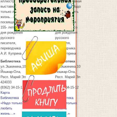
иллюстративная
иллюстративная
выставка «Надо
выставка «Надо
только любить
только любить
жизнь…»,
жизнь…»,
посвященная
посвященная
13
13.09.2025
155- летию со
155- летию со
дня рождения
дня рождения
русского
русского
писателя,
писателя,
переводчика
переводчика
А.И. Куприна
А.И. Куприна
Библиотека
Библиотека
ул.Эшкинина,10
ул.Эшкинина,10
Йошкар-Ола
,
Йошкар-Ола
,
Респ. Марий Эл
Респ. Марий Эл
424033
424033
(8362) 34-15-12
(8362) 34-15-12
Карта
Карта
Библиотека
Библиотека
«Надо только
«Надо только
любить
любить
жизнь…»
жизнь…»