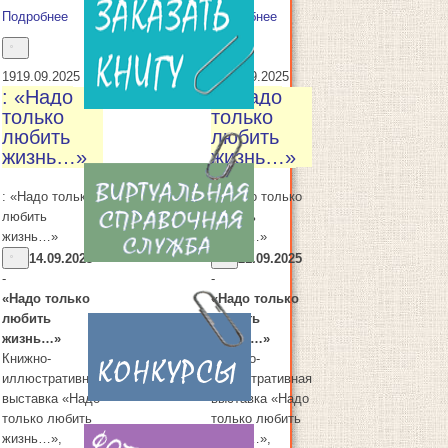
Подробнее
Подробнее
19
19.09.2025
21
21.09.2025
: «Надо
: «Надо
только
только
любить
любить
жизнь…»
жизнь…»
: «Надо только
: «Надо только
любить
любить
жизнь…»
жизнь…»
14.09.2025
21.09.2025
-
-
«Надо только
«Надо только
любить
любить
жизнь…»
жизнь…»
Книжно-
Книжно-
иллюстративная
иллюстративная
выставка «Надо
выставка «Надо
только любить
только любить
жизнь…»,
жизнь…»,