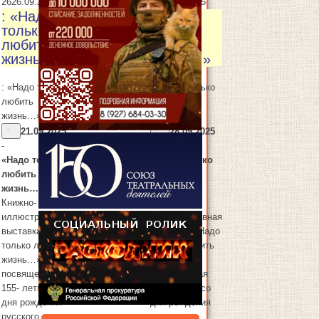
26
26.09.2025
28
28.09.2025
: «Надо
: «Надо
только
только
любить
любить
жизнь…»
жизнь…»
: «Надо только
: «Надо только
любить
любить
жизнь…»
жизнь…»
21.09.2025
28.09.2025
-
-
«Надо только
«Надо только
любить
любить
жизнь…»
жизнь…»
Книжно-
Книжно-
иллюстративная
иллюстративная
выставка «Надо
выставка «Надо
только любить
только любить
жизнь…»,
жизнь…»,
посвященная
посвященная
27
27.09.2025
155- летию со
155- летию со
дня рождения
дня рождения
русского
русского