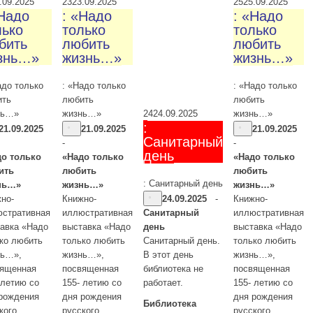
.09.2025
23
23.09.2025
25
25.09.2025
«Надо
: «Надо
: «Надо
лько
только
только
бить
любить
любить
знь…»
жизнь…»
жизнь…»
адо только
: «Надо только
: «Надо только
ить
любить
любить
нь…»
жизнь…»
жизнь…»
24
24.09.2025
:
21.09.2025
21.09.2025
21.09.2025
Санитарный
-
-
день
до только
«Надо только
«Надо только
ить
любить
любить
: Санитарный день
нь…»
жизнь…»
жизнь…»
но-
Книжно-
24.09.2025
-
Книжно-
стративная
иллюстративная
Санитарный
иллюстративная
авка «Надо
выставка «Надо
день
выставка «Надо
ко любить
только любить
Санитарный день.
только любить
нь…»,
жизнь…»,
В этот день
жизнь…»,
вященная
посвященная
библиотека не
посвященная
 летию со
155- летию со
работает.
155- летию со
рождения
дня рождения
дня рождения
Библиотека
кого
русского
русского