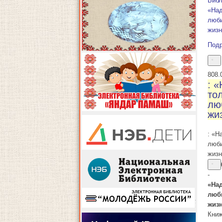
Библ
«Над
люб
жиз
Под
8
08.
: 
то
лю
жи
: «Н
люб
жиз
-
«На
люб
жиз
Книж