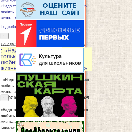
Библиотека
Библиотека
«Надо только
«Надо только
любить
любить
жизнь…»
жизнь…»
Подробнее
Подробнее
12
12.09.2025
14
14.09.2025
: «Надо
: «Надо
только
только
любить
любить
жизнь…»
жизнь…»
: «Надо только
: «Надо только
любить
любить
жизнь…»
жизнь…»
07.09.2025
14.09.2025
-
-
«Надо только
«Надо только
любить
любить
жизнь…»
жизнь…»
Книжно-
Книжно-