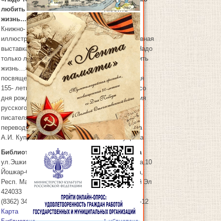
любить
любить
жизнь…»
жизнь…»
Книжно-
Книжно-
иллюстративная
иллюстративная
выставка «Надо
выставка «Надо
только любить
только любить
жизнь…»,
жизнь…»,
посвященная
посвященная
6
06.09.2025
155- летию со
155- летию со
дня рождения
дня рождения
русского
русского
писателя,
писателя,
переводчика
переводчика
А.И. Куприна
А.И. Куприна
Библиотека
Библиотека
ул.Эшкинина,10
ул.Эшкинина,10
Йошкар-Ола
,
Йошкар-Ола
,
Респ. Марий Эл
Респ. Марий Эл
424033
424033
(8362) 34-15-12
(8362) 34-15-12
Карта
Карта