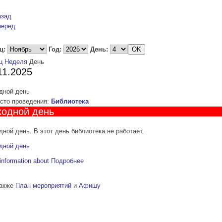
азад
перед
ц:
Год:
День:
ц
Неделя
День
11.2025
дной день
то проведения:
Библиотека
одной день
ной день. В этот день библиотека не работает.
дной день
information about
Подробнее
также
План мероприятий
и
Афишу