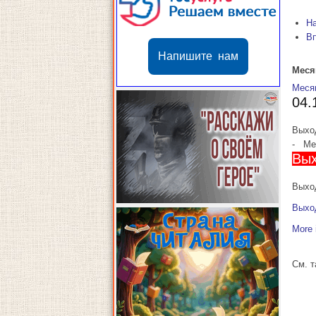
Н
В
Напишите нам
Меся
Меся
04.
Выхо
-
Мес
Вых
Выход
Выхо
More 
См. 