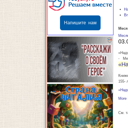
Н
В
Напишите нам
Меся
Меся
03.
«Над
-
Мес
«На
Книж
155- 
«Над
More 
См. 