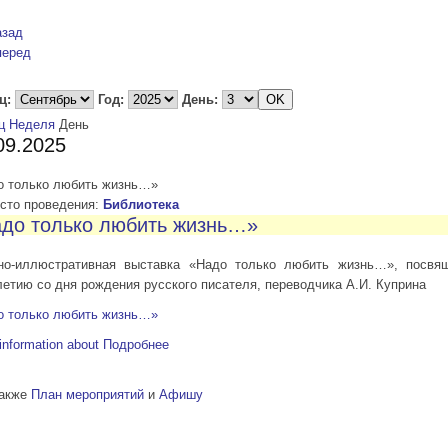
азад
перед
ц:
Год:
День:
ц
Неделя
День
09.2025
о только любить жизнь…»
то проведения:
Библиотека
до только любить жизнь…»
но-иллюстративная выставка «Надо только любить жизнь…», посвя
летию со дня рождения русского писателя, переводчика А.И. Куприна
о только любить жизнь…»
information about
Подробнее
также
План мероприятий
и
Афишу